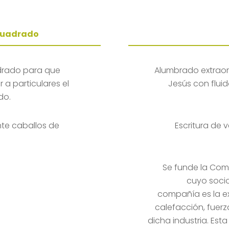
 Cuadrado
adrado para que
Alumbrado extraord
 a particulares el
Jesús con flui
do.
nte caballos de
Escritura de 
Se funde la Com
cuyo socio
compañía es la ex
calefacción, fuerz
dicha industria. Es