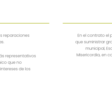
as reparaciones
En el contrato el
as.
que suministrar g
municipal, Es
Misericordia, en c
más representativos
nico que no
intereses de los