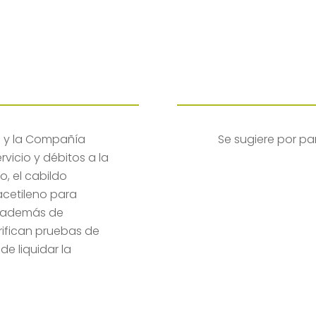
to y la Compañía
Se sugiere por pa
rvicio y débitos a la
, el cabildo
acetileno para
s, además de
erifican pruebas de
e liquidar la