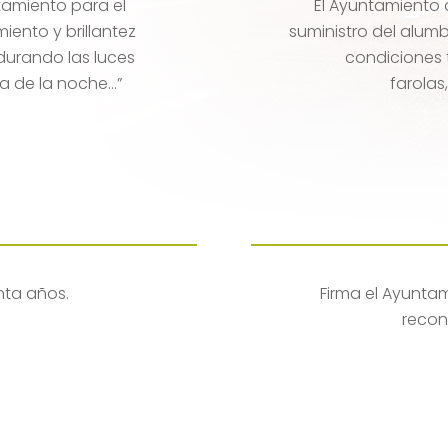
tamiento para el
El Ayuntamiento 
iento y brillantez
suministro del alumb
 durando las luces
condiciones 
a de la noche…”
farolas
nta años.
Firma el Ayuntam
recon