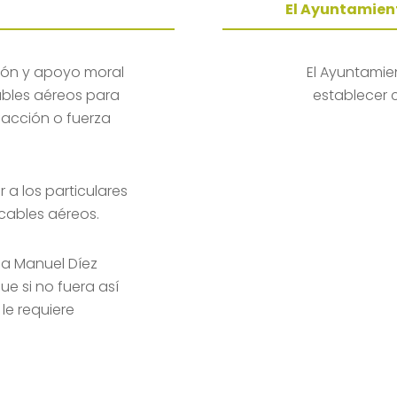
El Ayuntamient
ción y apoyo moral
El Ayuntamie
cables aéreos para
establecer c
facción o fuerza
 a los particulares
cables aéreos.
 a Manuel Díez
e si no fuera así
le requiere