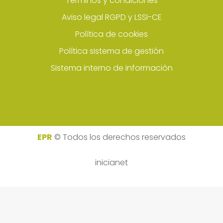
Términos y condiciones
Aviso legal RGPD y LSSI-CE
Política de cookies
Política sistema de gestión
Sistema interno de información
EPR
© Todos los derechos reservados
inicianet
Deprecated
: Directive 'allow_url_include' is deprecated
in
Unknown
on line
0