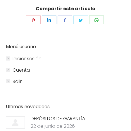
Compartir este artículo
Share
Share
Share
Share
Share
on
on
on
on
on
Pinterest
LinkedIn
Facebook
Twitter
WhatsApp
Menú usuario
Iniciar sesión
Cuenta
Salir
Ultimas novedades
DEPÓSITOS DE GARANTÍA
22 de junio de 2026